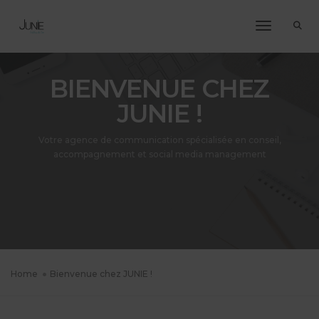
Toggle Na
BIENVENUE CHEZ
JUNIE !
Votre agence de communication spécialisée en conseil,
accompagnement et social media management
Home
Bienvenue chez JUNIE !