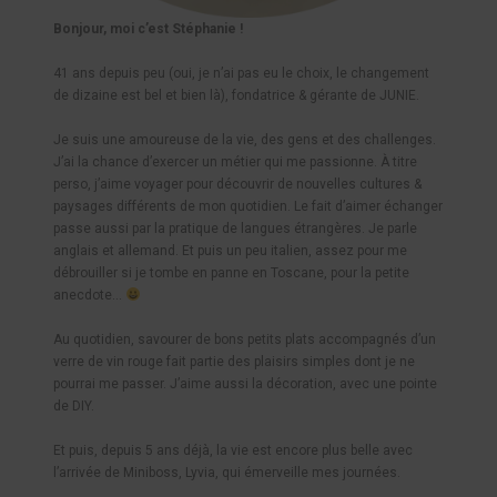
Bonjour, moi c’est Stéphanie !
41 ans depuis peu (oui, je n’ai pas eu le choix, le changement
de dizaine est bel et bien là), fondatrice & gérante de JUNIE.
Je suis une amoureuse de la vie, des gens et des challenges.
J’ai la chance d’exercer un métier qui me passionne. À titre
perso, j’aime voyager pour découvrir de nouvelles cultures &
paysages différents de mon quotidien. Le fait d’aimer échanger
passe aussi par la pratique de langues étrangères. Je parle
anglais et allemand. Et puis un peu italien, assez pour me
débrouiller si je tombe en panne en Toscane, pour la petite
anecdote…
Au quotidien, savourer de bons petits plats accompagnés d’un
verre de vin rouge fait partie des plaisirs simples dont je ne
pourrai me passer. J’aime aussi la décoration, avec une pointe
de DIY.
Et puis, depuis 5 ans déjà, la vie est encore plus belle avec
l’arrivée de Miniboss, Lyvia, qui émerveille mes journées.