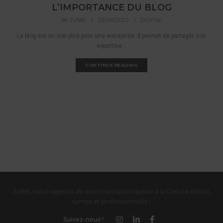
L’IMPORTANCE DU BLOG
BY
JUNIE
|
03/06/2022
|
DIGITAL
Le blog est un vrai plus pour une entreprise. Il permet de partager son
expertise...
CONTINUE READING
JUNIE, votre agence de communication basée à la Grande-Motte,
sympa et professionnelle !
Suivez-nous !